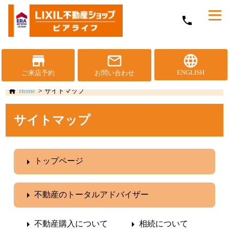
メ
phone
ニ
ュ
ー
を
store
mail_outline
language
開
ENGLISH
ご来店予約
お問い合わせ
く
Home
サイトマップ
サイトマップ
トップページ
不動産のトータルアドバイザー
不動産購入について
相続について