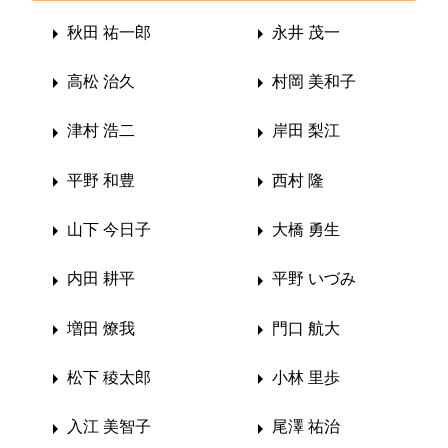
秋田 祐一郎
永井 茂一
高松 治久
村岡 美和子
津村 浩二
岸田 梨江
平野 和豊
西村 隆
山下 今日子
大橋 勇生
内田 耕平
平野 いづみ
増田 燎我
門口 航大
松下 稜太郎
小林 里歩
入江 美智子
尾澤 祐治