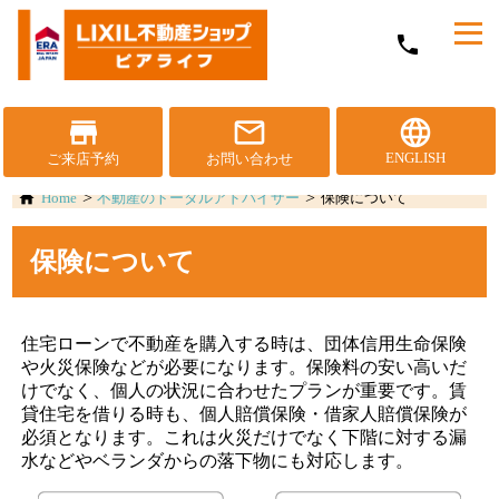
メ
phone
ニ
ュ
ー
を
store
mail_outline
language
開
ENGLISH
ご来店予約
お問い合わせ
く
Home
不動産のトータルアドバイザー
保険について
保険について
住宅ローンで不動産を購入する時は、団体信用生命保険
や火災保険などが必要になります。保険料の安い高いだ
けでなく、個人の状況に合わせたプランが重要です。賃
貸住宅を借りる時も、個人賠償保険・借家人賠償保険が
必須となります。これは火災だけでなく下階に対する漏
水などやベランダからの落下物にも対応します。