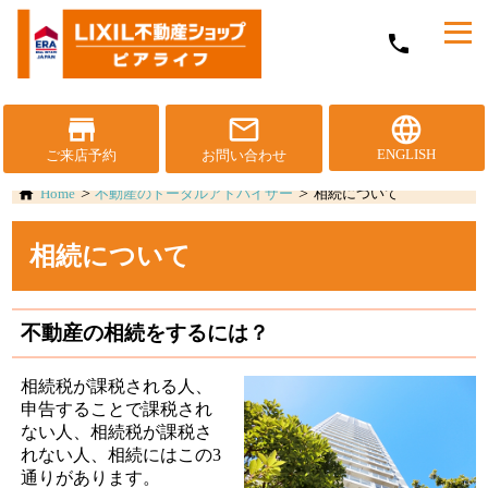
メ
phone
ニ
ュ
ー
を
store
mail_outline
language
開
ENGLISH
ご来店予約
お問い合わせ
く
Home
不動産のトータルアドバイザー
相続について
相続について
不動産の相続をするには？
相続税が課税される人、
申告することで課税され
ない人、相続税が課税さ
れない人、相続にはこの3
通りがあります。