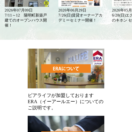
2026年07月09日
2026年06月29日
2026年05
7/11～12 陽明町新築戸
7/26(日)賃貸オーナーアカ
6/28(日
建てのオープンハウス開
デミーセミナー開催！
のキホン 
催！
ピアライフが加盟しております
ERA（イーアールエー）についての
ご説明です。