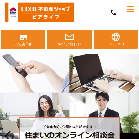
メ
phone
ニ
ュ
ー
を
store
mail_outline
language
開
ENGLISH
ご来店予約
お問い合わせ
く