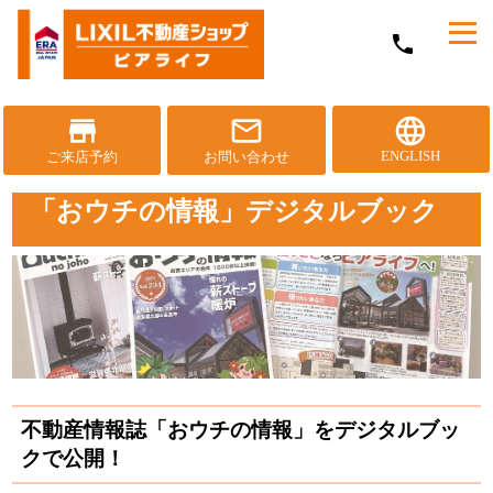
メ
phone
ニ
ュ
ー
を
store
mail_outline
language
開
ENGLISH
ご来店予約
お問い合わせ
く
「おウチの情報」デジタルブック
不動産情報誌「おウチの情報」をデジタルブッ
クで公開！