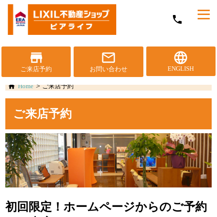
メ
phone
ニ
ュ
ー
を
store
mail_outline
language
開
ENGLISH
ご来店予約
お問い合わせ
く
Home
ご来店予約
ご来店予約
初回限定！ホームページからのご予約