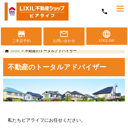
メ
phone
ニ
ュ
ー
を
store
mail_outline
language
開
ENGLISH
ご来店予約
お問い合わせ
く
Home
不動産のトータルアドバイザー
不動産のトータルアドバイザー
私たちピアライフにお任せください。